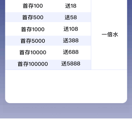
您的位置：
>
>
>
网站首页
产品展示
孔网钢带聚乙烯复合管材
冷水双面防
腐蚀管道
产品分类
product category
孔网钢带聚乙烯复合管材
冷水双面防腐蚀管道
孔网钢带聚
乙烯水井专用泵管
防静电管道
耐
热聚乙烯(PE-RTII型)供热管道
聚
乙烯防静电、阻燃、耐热复合管
煤矿专用-聚乙烯双抗复合管
PE管材
管件
咨询热线：
13853080565
冷水双面防腐蚀管道