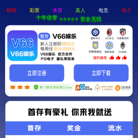
皇冠官方app平台-APP免费下载
网站首页
公司简介
产品展示
新闻中心
厂容厂貌
施工现场
资质荣誉
联系我们
{{inde