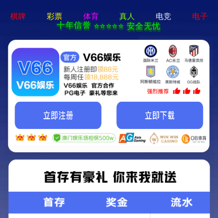
皇冠官方app平台-APP免费下载
网站首页
公司简介
产品展示
新闻中心
厂容厂貌
施工现场
资质荣誉
联系我们
{{inde